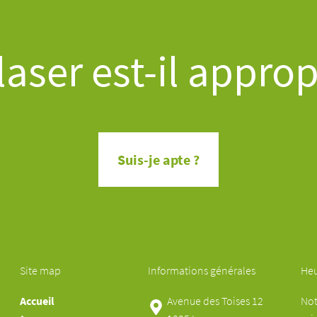
aser est-il appro
Suis-je apte ?
Site map
Informations générales
Heu
Accueil
Avenue des Toises 12
Not