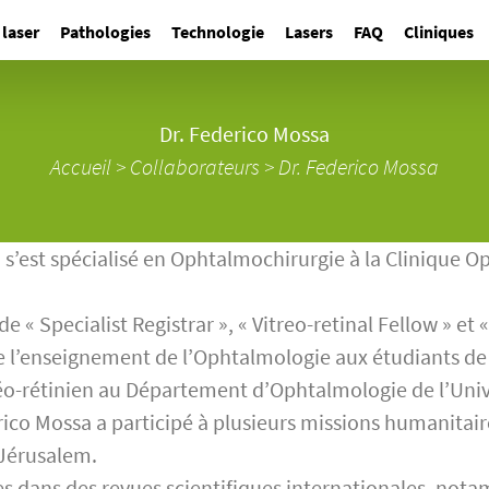
 laser
Pathologies
Technologie
Lasers
FAQ
Cliniques
Dr. Federico Mossa
Accueil
>
Collaborateurs
>
Dr. Federico Mossa
’est spécialisé en Ophtalmochirurgie à la Clinique O
e « Specialist Registrar », « Vitreo-retinal Fellow » et
de l’enseignement de l’Ophtalmologie aux étudiants de
itréo-rétinien au Département d’Ophtalmologie de l’Uni
o Mossa a participé à plusieurs missions humanitaires 
 Jérusalem.
s dans des revues scientifiques internationales, nota