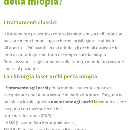
della miopia?
I trattamenti classici
Il trattamento preventivo contro la miopia inizia nell’infanzia:
passare meno tempo sugli schermi, privilegiare le attività
all’aperto… Più avanti, in età adulta, gli occhiali da vista e le
lenti a contatto permettono di compensare la miopia.
Rifocalizzano i raggi luminosi sulla retina, ridando una visione
chiara al paziente.
La chirurgia laser occhi per la miopia
L
‘intervento agli occhi
per la miopia consente anche di
riacquistare una buona visione in modo duraturo. Eseguita in
anestesia locale, questa
operazione agli occhi
laser
può essere
eseguita con diverse tecniche:
fotocheratectomia (PKR) ;
LASIK (Laser in Situ Keratomileusis) ;
SMILE (Samll Incision Lenticule Extraction).